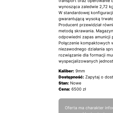
transport oraz operowanie b
wynosząca zaledwie 2,72 kg
W standardowej konfiguracj
gwarantującą wysoką trwało
Producent przewidział równ
metodą skrawania. Magazyn
odpowiedni zapas amunicji p
Połączenie kompaktowych w
niezawodnego działania spr
rozwiązanie dla formacji m
wyspecjalizowanych jednost
Kaliber:
9mm
Dostępność:
Zapytaj o dos
Stan:
Nowe
Cena:
6500 zł
Oferta ma charakter info