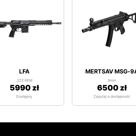
LFA
MERTSAV MSG-9
.223 REM
9mm
5990 zł
6500 zł
Dostępny
Zapytaj o dostępność