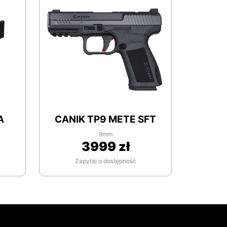
A
CANIK TP9 METE SFT
9mm
3999 zł
Zapytaj o dostępność