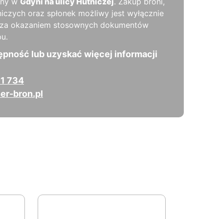
rny w
Gdyni na ulicy Hutniczej
. Zakup broni,
niczych oraz spłonek możliwy jest wyłącznie
y, za okazaniem stosownych dokumentów
u.
ępność lub uzyskać więcej informacji
1 734
er-bron.pl