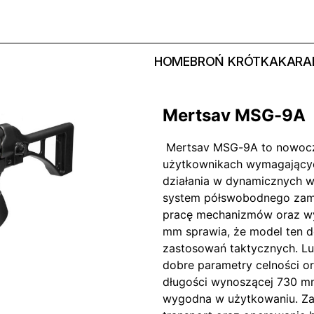
HOME
BROŃ KRÓTKA
KARAB
Mertsav MSG-9A
Mertsav MSG-9A to nowocze
użytkownikach wymagającyc
działania w dynamicznych 
system półswobodnego zamk
pracę mechanizmów oraz wy
mm sprawia, że model ten d
zastosowań taktycznych. L
dobre parametry celności or
długości wynoszącej 730 m
wygodna w użytkowaniu. Zas