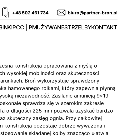
+48 502 461 734
biuro@partner-bron.pl
INKI
PCC | PM
UŻYWANE
STRZELBY
KONTAKT
sna konstrukcja opracowana z myślą o
h wysokiej mobilności oraz skuteczności
warunkach. Broń wykorzystuje sprawdzony
a hamowanego rolkami, który zapewnia płynną
soką niezawodność. Zasilanie amunicją 9×19
oskonale sprawdza się w szerokim zakresie
ufa o długości 225 mm pozwala uzyskać bardzo
az skuteczny zasięg ognia. Przy całkowitej
m konstrukcja pozostaje dobrze wyważona i
tosowanie składanej kolby znacząco ułatwia