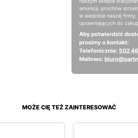
naszym sklepie stacjona
amunicji, prochów strzel
w siedzibie naszej firm
uprawniających do zakup
Aby potwierdzić dost
prosimy o kontakt:
Telefonicznie:
502 46
Mailowo:
biuro@partn
MOŻE CIĘ TEŻ ZAINTERESOWAĆ