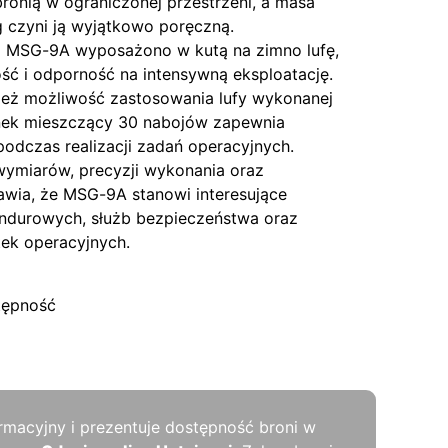
ronią w ograniczonej przestrzeni, a masa
 czyni ją wyjątkowo poręczną.
i MSG-9A wyposażono w kutą na zimno lufę,
ść i odporność na intensywną eksploatację.
ież możliwość zastosowania lufy wykonanej
ek mieszczący 30 nabojów zapewnia
odczas realizacji zadań operacyjnych.
ymiarów, precyzji wykonania oraz
awia, że MSG-9A stanowi interesujące
undurowych, służb bezpieczeństwa oraz
ek operacyjnych.
tępność
rmacyjny i prezentuje dostępność broni w