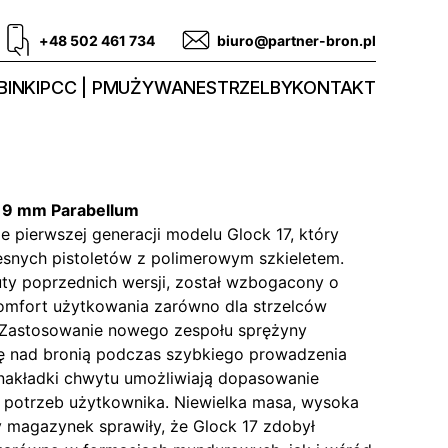
+48 502 461 734
biuro@partner-bron.pl
INKI
PCC | PM
UŻYWANE
STRZELBY
KONTAKT
×19 mm Parabellum
e pierwszej generacji modelu Glock 17, który
snych pistoletów z polimerowym szkieletem.
y poprzednich wersji, został wzbogacony o
omfort użytkowania zarówno dla strzelców
. Zastosowanie nowego zespołu sprężyny
ę nad bronią podczas szybkiego prowadzenia
nakładki chwytu umożliwiają dopasowanie
h potrzeb użytkownika. Niewielka masa, wysoka
magazynek sprawiły, że Glock 17 zdobył