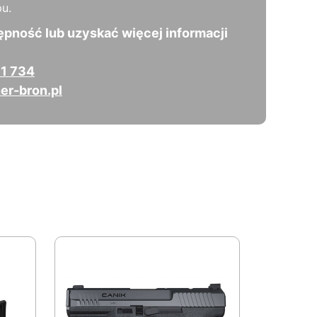
u.
ępność lub uzyskać więcej informacji
1 734
er-bron.pl