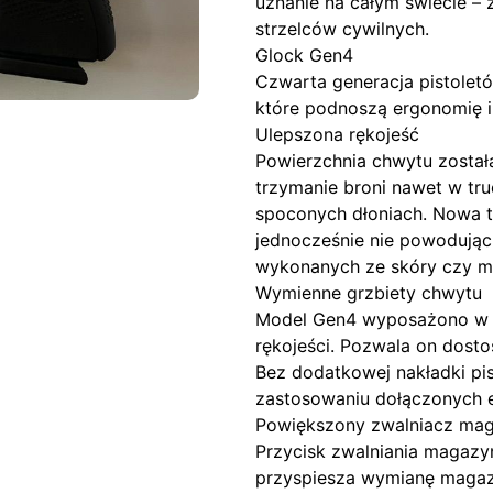
uznanie na całym świecie –
strzelców cywilnych.
Glock Gen4
Czwarta generacja pistolet
które podnoszą ergonomię i 
Ulepszona rękojeść
Powierzchnia chwytu został
trzymanie broni nawet w tr
spoconych dłoniach. Nowa t
jednocześnie nie powodując
wykonanych ze skóry czy ma
Wymienne grzbiety chwytu
Model Gen4 wyposażono w s
rękojeści. Pozwala on dost
Bez dodatkowej nakładki pis
zastosowaniu dołączonych 
Powiększony zwalniacz ma
Przycisk zwalniania magazy
przyspiesza wymianę magaz