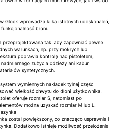
 zarówno w formacjach mundurowych, jak i wśród
ów Glock wprowadza kilka istotnych udoskonaleń,
funkcjonalność broni.
a przeprojektowana tak, aby zapewniać pewne
udnych warunkach, np. przy mokrych lub
ekstura poprawia kontrolę nad pistoletem,
 nadmiernego zużycia odzieży ani kabur
teriałów syntetycznych.
ystem wymiennych nakładek tylnej części
osować wielkość chwytu do dłoni użytkownika.
tolet oferuje rozmiar S, natomiast po
elementów można uzyskać rozmiar M lub L.
gazynka
nka został powiększony, co znacząco usprawnia i
ynka. Dodatkowo istnieje możliwość przełożenia