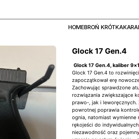
HOME
BROŃ KRÓTKA
KARAB
Glock 17 Gen.4
Glock 17 Gen.4, kaliber 9
Glock 17 Gen.4 to rozwinięci
zapoczątkował erę nowocze
Zachowując sprawdzone atut
rozwiązania zwiększające k
prawo-, jak i leworęcznych
powrotnej poprawia kontrol
ognia, natomiast wymienne 
rękojeści do indywidualnyc
niezawodność oraz pojemny 