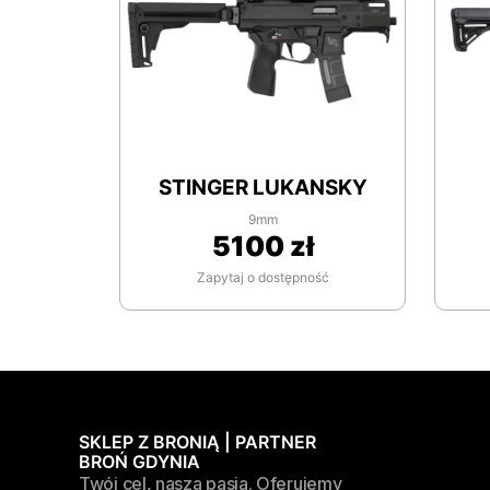
STINGER LUKANSKY
9mm
5100 zł
Zapytaj o dostępność
SKLEP Z BRONIĄ | PARTNER
BROŃ GDYNIA
Twój cel, nasza pasja. Oferujemy