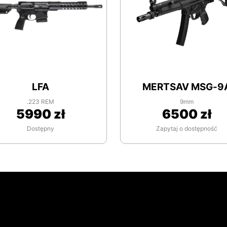
LFA
MERTSAV MSG-9
.223 REM
9mm
5990 zł
6500 zł
Dostępny
Zapytaj o dostępność