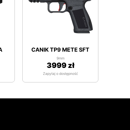
A
CANIK TP9 METE SFT
9mm
3999 zł
Zapytaj o dostępność